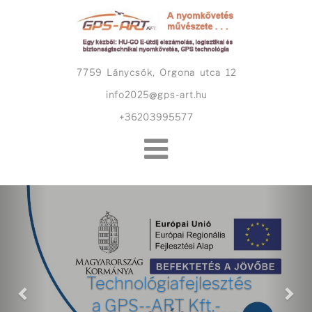
Skip
to
content
7759 Lánycsók, Orgona utca 12
info2025@gps-art.hu
+36203995577
Previous
Nex
Technológiafejlesztés
a GPS--ART Kft.-