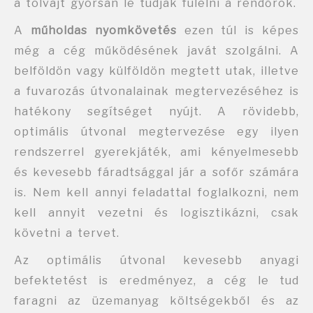
a tolvajt gyorsan le tudják fülelni a rendőrök.
A
műholdas nyomkövetés
ezen túl is képes
még a cég működésének javát szolgálni. A
belföldön vagy külföldön megtett utak, illetve
a fuvarozás útvonalainak megtervezéséhez is
hatékony segítséget nyújt. A rövidebb,
optimális útvonal megtervezése egy ilyen
rendszerrel gyerekjáték, ami kényelmesebb
és kevesebb fáradtsággal jár a sofőr számára
is. Nem kell annyi feladattal foglalkozni, nem
kell annyit vezetni és logisztikázni, csak
követni a tervet.
Az optimális útvonal kevesebb anyagi
befektetést is eredményez, a cég le tud
faragni az üzemanyag költségekből és az