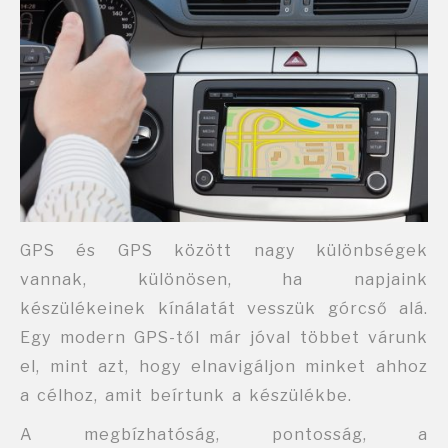
GPS és GPS között nagy különbségek
vannak, különösen, ha napjaink
készülékeinek kínálatát vesszük górcső alá.
Egy modern GPS-től már jóval többet várunk
el, mint azt, hogy elnavigáljon minket ahhoz
a célhoz, amit beírtunk a készülékbe.
A megbízhatóság, pontosság, a