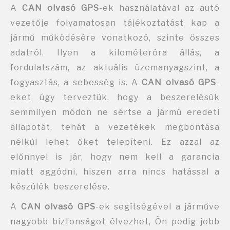
A
CAN olvasó GPS
-ek használatával az autó
vezetője folyamatosan tájékoztatást kap a
jármű működésére vonatkozó, szinte összes
adatról. Ilyen a kilométeróra állás, a
fordulatszám, az aktuális üzemanyagszint, a
fogyasztás, a sebesség is. A
CAN olvasó GPS
-
eket úgy terveztük, hogy a beszerelésük
semmilyen módon ne sértse a jármű eredeti
állapotát, tehát a vezetékek megbontása
nélkül lehet őket telepíteni. Ez azzal az
előnnyel is jár, hogy nem kell a garancia
miatt aggódni, hiszen arra nincs hatással a
készülék beszerelése.
A
CAN olvasó GPS
-ek segítségével a járműve
nagyobb biztonságot élvezhet, Ön pedig jobb