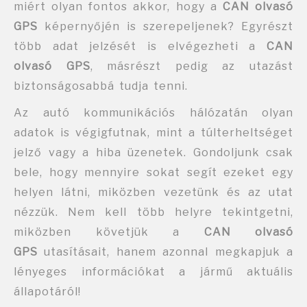
miért olyan fontos akkor, hogy a
CAN olvasó
GPS
képernyőjén is szerepeljenek? Egyrészt
több adat jelzését is elvégezheti a
CAN
olvasó GPS
, másrészt pedig az utazást
biztonságosabbá tudja tenni.
Az autó kommunikációs hálózatán olyan
adatok is végigfutnak, mint a túlterheltséget
jelző vagy a hiba üzenetek. Gondoljunk csak
bele, hogy mennyire sokat segít ezeket egy
helyen látni, miközben vezetünk és az utat
nézzük. Nem kell több helyre tekintgetni,
miközben követjük a
CAN olvasó
GPS
utasításait, hanem azonnal megkapjuk a
lényeges információkat a jármű aktuális
állapotáról!