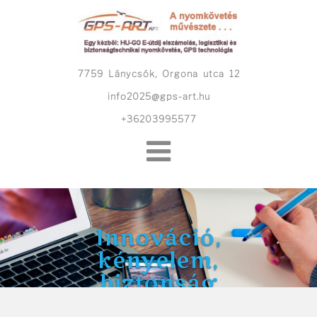
Skip
to
content
7759 Lánycsók, Orgona utca 12
info2025@gps-art.hu
+36203995577
Innováció,
kényelem,
biztonság