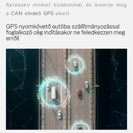
Keressen minket bizalommal, és ismerje meg
a
CAN olvasó GPS
-eket!
GPS nyomkövető autóba: szállítmányozással
foglalkozó cég indításakor ne feledkezzen meg
erről!