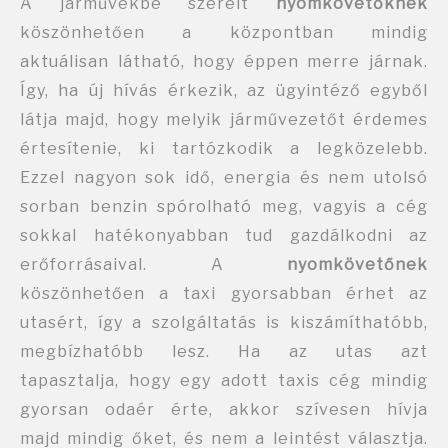
A járművekbe szerelt
nyomkövetőknek
köszönhetően a központban mindig
aktuálisan látható, hogy éppen merre járnak.
Így, ha új hívás érkezik, az ügyintéző egyből
látja majd, hogy melyik járművezetőt érdemes
értesítenie, ki tartózkodik a legközelebb.
Ezzel nagyon sok idő, energia és nem utolsó
sorban benzin spórolható meg, vagyis a cég
sokkal hatékonyabban tud gazdálkodni az
erőforrásaival. A
nyomkövetőnek
köszönhetően a taxi gyorsabban érhet az
utasért, így a szolgáltatás is kiszámíthatóbb,
megbízhatóbb lesz. Ha az utas azt
tapasztalja, hogy egy adott taxis cég mindig
gyorsan odaér érte, akkor szívesen hívja
majd mindig őket, és nem a leintést választja.