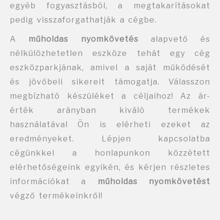
egyéb fogyasztásból, a megtakarításokat
pedig visszaforgathatják a cégbe.
A
műholdas nyomkövetés
alapvető és
nélkülözhetetlen eszköze tehát egy cég
eszközparkjának, amivel a saját működését
és jövőbeli sikereit támogatja. Válasszon
megbízható készüléket a céljaihoz! Az ár-
érték arányban kiváló termékek
használatával Ön is elérheti ezeket az
eredményeket. Lépjen kapcsolatba
cégünkkel a honlapunkon közzétett
elérhetőségeink
egyikén, és kérjen részletes
információkat a
műholdas nyomkövetést
végző termékeinkről!