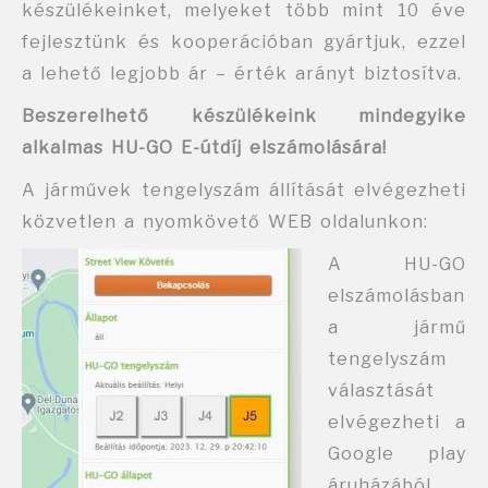
készülékeinket, melyeket több mint 10 éve
fejlesztünk és kooperációban gyártjuk, ezzel
a lehető legjobb ár – érték arányt biztosítva.
Beszerelhető készülékeink mindegyike
alkalmas HU-GO E-útdíj elszámolására!
A járművek tengelyszám állítását elvégezheti
közvetlen a nyomkövető WEB oldalunkon:
A HU-GO
elszámolásban
a jármű
tengelyszám
választását
elvégezheti a
Google play
áruházából