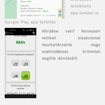
letölthető
app-ünkkel is:
Google Play app letöltés
Kérdése van? Keressen
minket bizalommal
munkatársaink nagy
szaktudással, örömmel
segítik döntését!