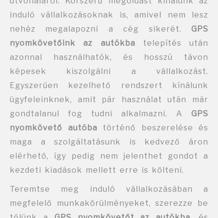
útvonaláról. Korszerű megoldást kínálunk az
induló vállalkozásoknak is, amivel nem lesz
nehéz megalapozni a cég sikerét.
GPS
nyomkövetőink az autókba
telepítés után
azonnal használhatók, és hosszú távon
képesek kiszolgálni a vállalkozást.
Egyszerűen kezelhető rendszert kínálunk
ügyfeleinknek, amit pár használat után már
gondtalanul fog tudni alkalmazni. A
GPS
nyomkövető autóba
történő beszerelése és
maga a szolgáltatásunk is kedvező áron
elérhető, így pedig nem jelenthet gondot a
kezdeti kiadások mellett erre is költeni.
Teremtse meg induló vállalkozásában a
megfelelő munkakörülményeket, szerezze be
tőlünk a
GPS nyomkövetőt az autókba
, és