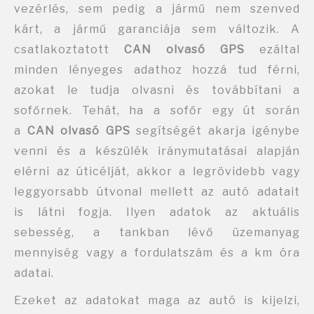
vezérlés, sem pedig a jármű nem szenved
kárt, a jármű garanciája sem változik. A
csatlakoztatott
CAN olvasó GPS
ezáltal
minden lényeges adathoz hozzá tud férni,
azokat le tudja olvasni és továbbítani a
sofőrnek. Tehát, ha a sofőr egy út során
a
CAN olvasó GPS
segítségét akarja igénybe
venni és a készülék iránymutatásai alapján
elérni az úticélját, akkor a legrövidebb vagy
leggyorsabb útvonal mellett az autó adatait
is látni fogja. Ilyen adatok az aktuális
sebesség, a tankban lévő üzemanyag
mennyiség vagy a fordulatszám és a km óra
adatai.
Ezeket az adatokat maga az autó is kijelzi,