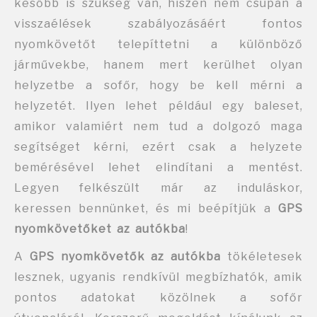
később is szükség van, hiszen nem csupán a
visszaélések szabályozásáért fontos
nyomkövetőt telepíttetni a különböző
járművekbe, hanem mert kerülhet olyan
helyzetbe a sofőr, hogy be kell mérni a
helyzetét. Ilyen lehet például egy baleset,
amikor valamiért nem tud a dolgozó maga
segítséget kérni, ezért csak a helyzete
bemérésével lehet elindítani a mentést.
Legyen felkészült már az induláskor,
keressen bennünket, és mi beépítjük a
GPS
nyomkövetőket az autókba
!
A
GPS nyomkövetők az autókba
tökéletesek
lesznek, ugyanis rendkívül megbízhatók, amik
pontos adatokat közölnek a sofőr